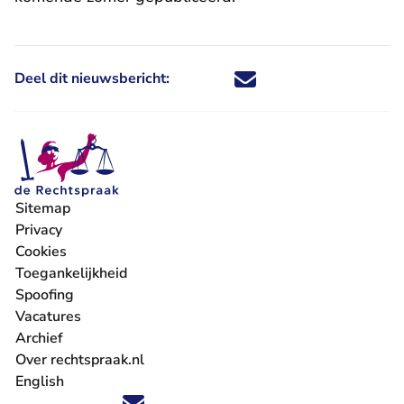
Deel dit nieuwsbericht:
Deel dit nieuwsbericht via X - U 
Deel dit nieuwsbericht via Fa
Deel dit nieuwsbericht via
Deel dit nieuwsbericht
Sitemap
Privacy
Cookies
Toegankelijkheid
Spoofing
Vacatures
- U verlaat Rechtspraak.nl
Archief
Over rechtspraak.nl
English
Volg ons op X (Twitter) - U verlaat Rechtspraak.nl
Volg ons op Facebook - U verlaat Rechtspraak.nl
Volg ons op Instagram - U verlaat Rechtspraak.nl
Volg ons op Youtube - U verlaat Rechtspraak.nl
Volg ons op LinkedIn - U verlaat Rechtspraak.n
'Blijf op de hoogte' nieuwsbrief - U verlaat