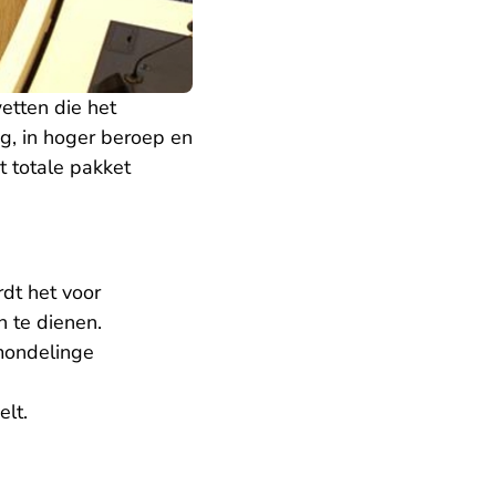
tten die het
eg, in hoger beroep en
t totale pakket
dt het voor
n te dienen.
 mondelinge
elt.