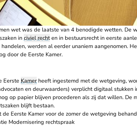
men wet was de laatste van 4 benodigde wetten. De we
szaken in
civiel recht
en in bestuursrecht in eerste aanl
 te handelen, werden al eerder unaniem aangenomen. He
og door de Eerste Kamer.
de Eerste
Kamer
heeft ingestemd met de wetgeving, wor
advocaten en deurwaarders) verplicht digitaal stukken i
nog op papier blijven procederen als zij dat willen. De
szaken blijft bestaan.
at de Eerste Kamer voor de zomer de wetgeving behand
tie
Modernisering rechtspraak