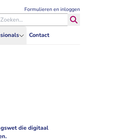
- U verlaat Rechtspraak.nl
Formulieren en inloggen
eken binnen de Rechtspraak
Zoeken
sionals
Contact
gswet die digitaal
en.