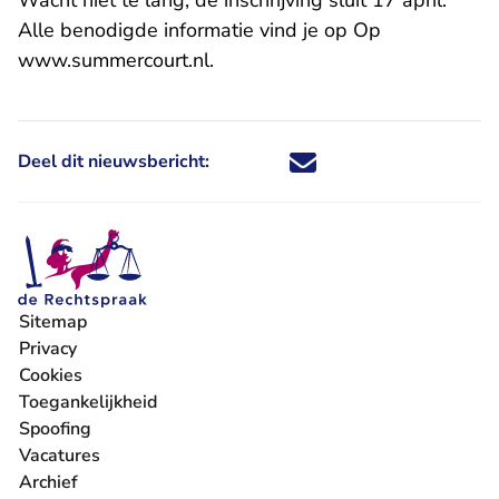
Wacht niet te lang; de inschrijving sluit 17 april.
Alle benodigde informatie vind je op Op
- U verlaat Rechtspraak.nl
www.summercourt.nl
.
Deel dit nieuwsbericht:
Deel dit nieuwsbericht via X - U 
Deel dit nieuwsbericht via Fa
Deel dit nieuwsbericht via
Deel dit nieuwsbericht
Sitemap
Privacy
Cookies
Toegankelijkheid
Spoofing
Vacatures
- U verlaat Rechtspraak.nl
Archief