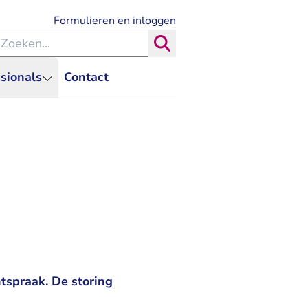
- U verlaat Rechtspraak.nl
Formulieren en inloggen
eken binnen de Rechtspraak
Zoeken
sionals
Contact
tspraak. De storing