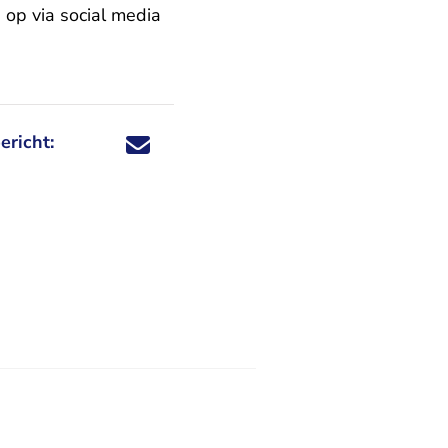
op via social media
ericht:
Deel dit nieuwsbericht via X - U verlaat Rechtspraa
Deel dit nieuwsbericht via Facebook - U verlaat
Deel dit nieuwsbericht via e-mail
Deel dit nieuwsbericht via LinkedIn - U v