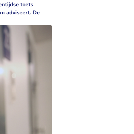
entijdse toets
em adviseert. De