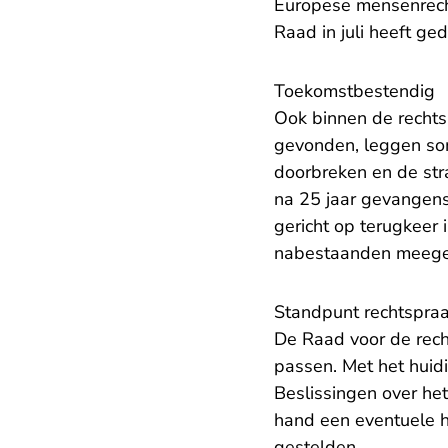
Europese mensenrecht
Raad in juli heeft ge
​Toekomstbestendig
Ook binnen de rechtsp
gevonden, leggen somm
doorbreken en de str
na 25 jaar gevangens
gericht op terugkeer
nabestaanden meegewog
Standpunt rechtspra
De Raad voor de rech
passen. Met het huid
Beslissingen over het
hand een eventuele he
gestelden.