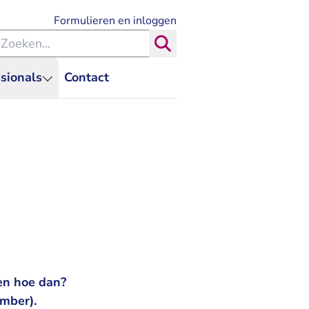
- U verlaat Rechtspraak.nl
Formulieren en inloggen
eken binnen de Rechtspraak
Zoeken
sionals
Contact
en hoe dan?
mber).