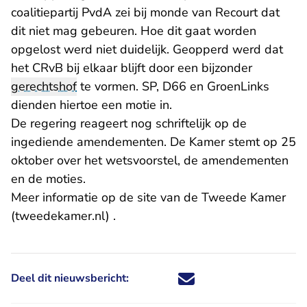
coalitiepartij PvdA zei bij monde van Recourt dat
dit niet mag gebeuren. Hoe dit gaat worden
opgelost werd niet duidelijk. Geopperd werd dat
het CRvB bij elkaar blijft door een bijzonder
gerechtshof
te vormen. SP, D66 en GroenLinks
dienden hiertoe een motie in.
De regering reageert nog schriftelijk op de
ingediende amendementen. De Kamer stemt op 25
oktober over het wetsvoorstel, de amendementen
en de moties.
Meer informatie
op de site van de Tweede Kamer
- U verlaat Rechtspraak.nl
(tweedekamer.nl)
.
Deel dit nieuwsbericht:
Deel dit nieuwsbericht via X - U 
Deel dit nieuwsbericht via Fa
Deel dit nieuwsbericht via
Deel dit nieuwsbericht