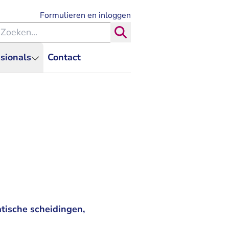
- U verlaat Rechtspraak.nl
Formulieren en inloggen
eken binnen de Rechtspraak
Zoeken
sionals
Contact
tische scheidingen,