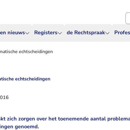
Zo
 en nieuws
Registers
de Rechtspraak
Profes
atische echtscheidingen
ische echtscheidingen
2016
t zich zorgen over het toenemende aantal problema
dingen genoemd.