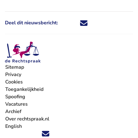
Deel dit nieuwsbericht:
Deel dit nieuwsbericht via X - U 
Deel dit nieuwsbericht via Fa
Deel dit nieuwsbericht via
Deel dit nieuwsbericht
Sitemap
Privacy
Cookies
Toegankelijkheid
Spoofing
Vacatures
- U verlaat Rechtspraak.nl
Archief
Over rechtspraak.nl
English
Volg ons op X (Twitter) - U verlaat Rechtspraak.nl
Volg ons op Facebook - U verlaat Rechtspraak.nl
Volg ons op Instagram - U verlaat Rechtspraak.nl
Volg ons op Youtube - U verlaat Rechtspraak.nl
Volg ons op LinkedIn - U verlaat Rechtspraak.n
'Blijf op de hoogte' nieuwsbrief - U verlaat