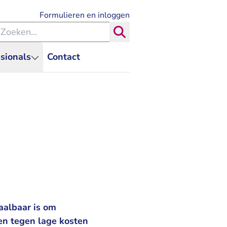
- U verlaat Rechtspraak.nl
Formulieren en inloggen
eken binnen de Rechtspraak
Zoeken
sionals
Contact
aalbaar is om
 en tegen lage kosten