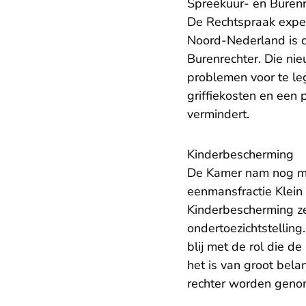
Spreekuur- en Burenr
De Rechtspraak exper
Noord-Nederland is d
Burenrechter. Die ni
problemen voor te le
griffiekosten en een 
vermindert.
Kinderbescherming
De Kamer nam nog mee
eenmansfractie Klein
Kinderbescherming z
ondertoezichtstelling
blij met de rol die d
het is van groot bela
rechter worden geno