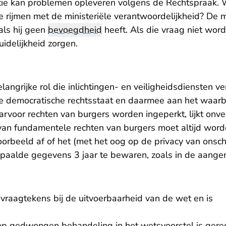
ctie kan problemen opleveren volgens de Rechtspraak. W
 rijmen met de ministeriële verantwoordelijkheid? De mi
 als hij geen
bevoegdheid
heeft. Als die vraag niet wor
uidelijkheid zorgen.
angrijke rol die inlichtingen- en veiligheidsdiensten ve
e democratische rechtsstaat en daarmee aan het waar
rvoor rechten van burgers worden ingeperkt, lijkt onver
van fundamentele rechten van burgers moet altijd wor
oorbeeld af of het (met het oog op de privacy van onsc
epaalde gegevens 3 jaar te bewaren, zoals in de aange
vraagtekens bij de uitvoerbaarheid van de wet en is
p gedwongen behandeling in het wetsvoorstel is gere