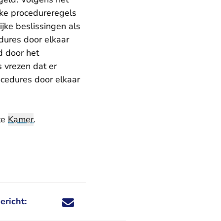
ijke procedureregels
jke beslissingen als
dures door elkaar
 door het
 vrezen dat er
rocedures door elkaar
te
Kamer
.
ericht:
Deel dit nieuwsbericht via X - U verlaat Rechtspraa
Deel dit nieuwsbericht via Facebook - U verlaat
Deel dit nieuwsbericht via e-mail
Deel dit nieuwsbericht via LinkedIn - U v