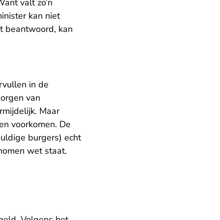
ant valt zo’n
nister kan niet
dt beantwoord, kan
rvullen in de
borgen van
mijdelijk. Maar
den voorkomen. De
huldige burgers) echt
nomen wet staat.
geld. Volgens het