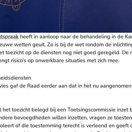
htspraak
heeft in aanloop naar de behandeling in de Kam
uwe wetten geuit. Zo is bij de wet rondom de inlichtin
het toezicht op de diensten nog niet goed geregeld. D
ngt risico’s op onwerkbare situaties met zich mee.
gheidsdiensten
ies gaf de Raad eerder aan dat in het nu aangenomen
dt het toezicht belegd bij een Toetsingscommissie inze
ondere bevoegdheden willen inzetten, vragen ze toest
roleert of die toestemming terecht is verleend en geef