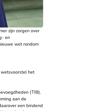
er zijn zorgen over
g- en
e nieuwe wet rondom
 wetsvoorstel het
t bevoegdheden (TIB).
emming aan de
t daarover een bindend