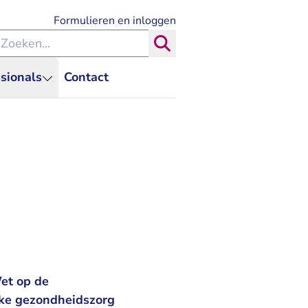
- U verlaat Rechtspraak.nl
Formulieren en inloggen
eken binnen de Rechtspraak
Zoeken
sionals
Contact
et op de
ijke gezondheidszorg