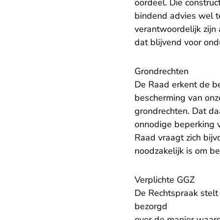
oordeel. Die constru
bindend advies wel te
verantwoordelijk zijn
dat blijvend voor ond
Grondrechten
De Raad erkent de bel
bescherming van onz
grondrechten. Dat daa
onnodige beperking 
Raad vraagt zich bijv
noodzakelijk is om b
Verplichte GGZ
De Rechtspraak stelt 
bezorgd
over de manier waaro