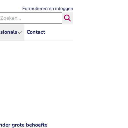
- U verlaat Rechtspraak.nl
Formulieren en inloggen
eken binnen de Rechtspraak
Zoeken
sionals
Contact
nder grote behoefte