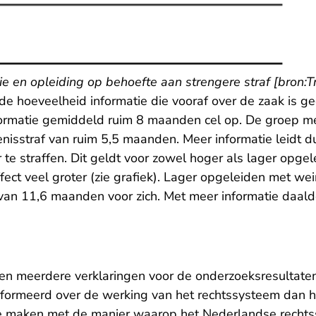
ie en opleiding op behoefte aan strengere straf [bron:
e hoeveelheid informatie die vooraf over de zaak is g
ormatie gemiddeld ruim 8 maanden cel op. De groep me
isstraf van ruim 5,5 maanden. Meer informatie leidt du
te straffen. Dit geldt voor zowel hoger als lager opgel
effect veel groter (zie grafiek). Lager opgeleiden met we
van 11,6 maanden voor zich. Met meer informatie daalde
n meerdere verklaringen voor de onderzoeksresultate
nformeerd over de werking van het rechtssysteem dan h
e maken met de manier waarop het Nederlandse rechtssy