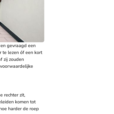
den gevraagd een
te lezen óf een kort
f zij zouden
nvoorwaardelijke
 rechter zit,
eleiden komen tot
hoe harder de roep