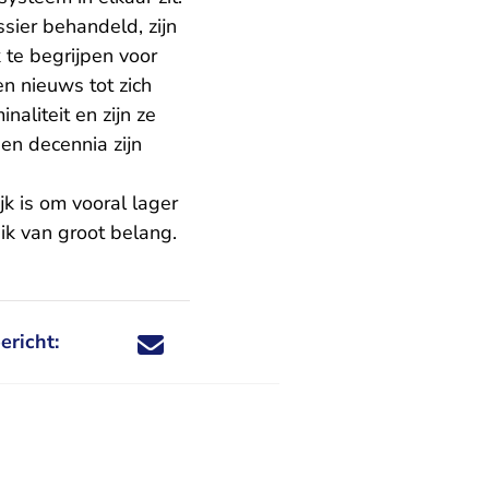
sier behandeld, zijn
k te begrijpen voor
n nieuws tot zich
aliteit en zijn ze
en decennia zijn
jk is om vooral lager
uik van groot belang.
ericht:
Deel dit nieuwsbericht via X - U verlaat Rechtspraa
Deel dit nieuwsbericht via Facebook - U verlaat
Deel dit nieuwsbericht via e-mail
Deel dit nieuwsbericht via LinkedIn - U v