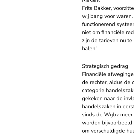
Riskant
Frits Bakker, voorzit
wij bang voor waren.
functionerend systee
niet om financiële re
zijn de tarieven nu t
halen.’
Strategisch gedrag
Financiële afwegingen
de rechter, aldus de 
categorie handelszak
gekeken naar de invl
handelszaken in eer
sinds de Wgbz meer 
worden bijvoorbeeld 
om verschuldigde huu