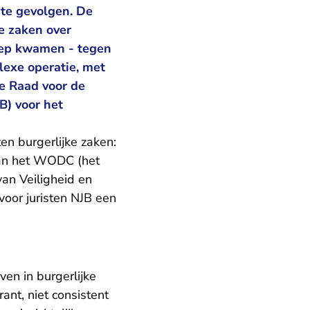
ste gevolgen. De
e zaken over
oep kwamen - tegen
lexe operatie, met
De Raad voor de
B) voor het
ten burgerlijke zaken:
van het WODC (het
an Veiligheid en
- U verlaat Rechtspraak.nl
voor juristen NJB
een
en in burgerlijke
nt, niet consistent