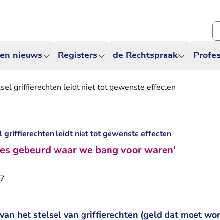
Zo
 en nieuws
Registers
de Rechtspraak
Profes
el griffierechten leidt niet tot gewenste effecten
 griffierechten leidt niet tot gewenste effecten
ecies gebeurd waar we bang voor waren’
17
an het stelsel van griffierechten (geld dat moet wo