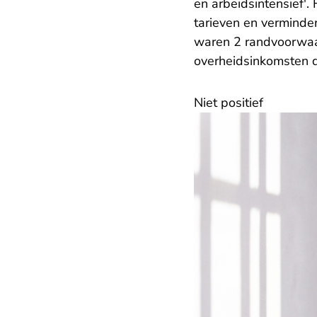
en arbeidsintensief'.
tarieven en verminder
waren 2 randvoorwaa
overheidsinkomsten di
Niet positief