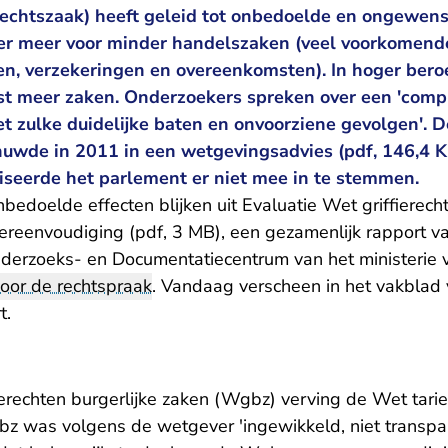
rechtszaak) heeft geleid tot onbedoelde en ongewen
er meer voor minder handelszaken (veel voorkomend
en, verzekeringen en overeenkomsten). In hoger ber
ist meer zaken. Onderzoekers spreken over een 'comp
iet zulke duidelijke baten en onvoorziene gevolgen'. 
uwde in 2011 in een wetgevingsadvies (pdf, 146,4 K
viseerde het parlement er niet mee in te stemmen.
edoelde effecten blijken uit
Evaluatie Wet griffierech
vereenvoudiging (pdf, 3 MB)
, een gezamenlijk rapport 
erzoeks- en Documentatiecentrum van het ministerie v
oor de rechtspraak
. Vandaag verscheen in het
vakblad 
t.
erechten burgerlijke zaken (Wgbz) verving de Wet tariev
z was volgens de wetgever 'ingewikkeld, niet transpara