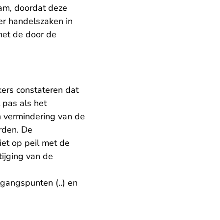
m, doordat deze
er handelszaken in
met de door de
kers constateren dat
 pas als het
en vermindering van de
rden. De
iet op peil met de
tijging van de
gangspunten (..) en