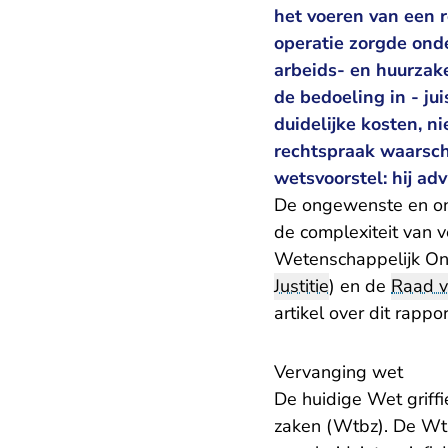
het voeren van een 
operatie zorgde ond
arbeids- en huurzak
de bedoeling in - ju
duidelijke kosten, n
rechtspraak waarsch
wetsvoorstel: hij ad
De ongewenste en onb
de complexiteit van 
Wetenschappelijk Ond
Justitie
) en de
Raad v
artikel over dit rappor
Vervanging wet
De huidige Wet griffi
zaken (Wtbz). De Wtb