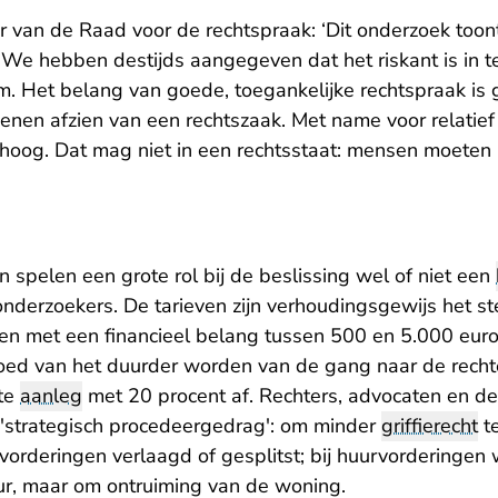
ter van de Raad voor de rechtspraak: ‘Dit onderzoek too
 We hebben destijds aangegeven dat het riskant is in t
m. Het belang van goede, toegankelijke rechtspraak i
denen afzien van een rechtszaak. Met name voor relatief
e hoog. Dat mag niet in een rechtsstaat: mensen moeten
 spelen een grote rol bij de beslissing wel of niet een
onderzoekers. De tarieven zijn verhoudingsgewijs het st
en met een financieel belang tussen 500 en 5.000 euro
oed van het duurder worden van de gang naar de recht
ste
aanleg
met 20 procent af. Rechters, advocaten en d
'strategisch procedeergedrag': om minder
griffierecht
te
vorderingen verlaagd of gesplitst; bij huurvorderingen
r, maar om ontruiming van de woning.