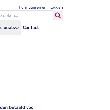
- U verlaat Rechtspraak.nl
Formulieren en inloggen
eken binnen de Rechtspraak
Zoeken
sionals
Contact
rden betaald voor