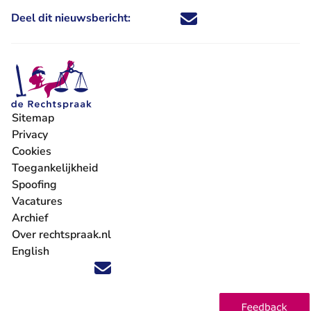
Deel dit nieuwsbericht:
Deel dit nieuwsbericht via X - U 
Deel dit nieuwsbericht via Fa
Deel dit nieuwsbericht via
Deel dit nieuwsbericht
Sitemap
Privacy
Cookies
Toegankelijkheid
Spoofing
Vacatures
- U verlaat Rechtspraak.nl
Archief
Over rechtspraak.nl
English
Volg ons op X (Twitter) - U verlaat Rechtspraak.nl
Volg ons op Facebook - U verlaat Rechtspraak.nl
Volg ons op Instagram - U verlaat Rechtspraak.nl
Volg ons op Youtube - U verlaat Rechtspraak.nl
Volg ons op LinkedIn - U verlaat Rechtspraak.n
'Blijf op de hoogte' nieuwsbrief - U verlaat