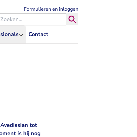
- U verlaat Rechtspraak.nl
Formulieren en inloggen
eken binnen de Rechtspraak
Zoeken
sionals
Contact
Avedissian tot
oment is hij nog