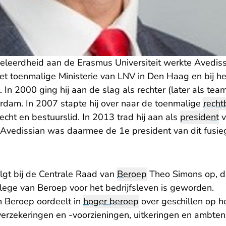
sgeleerdheid aan de Erasmus Universiteit werkte Avedis
het toenmalige Ministerie van LNV in Den Haag en bij h
 In 2000 ging hij aan de slag als rechter (later als teamv
rdam. In 2007 stapte hij over naar de toenmalige
recht
recht en bestuurslid. In 2013 trad hij aan als
president
v
. Avedissian was daarmee de 1e president van dit fusie
lgt bij de Centrale Raad van
Beroep
Theo Simons op, d
llege van Beroep voor het bedrijfsleven is geworden.
 Beroep oordeelt in
hoger beroep
over geschillen op he
 verzekeringen en -voorzieningen, uitkeringen en ambte