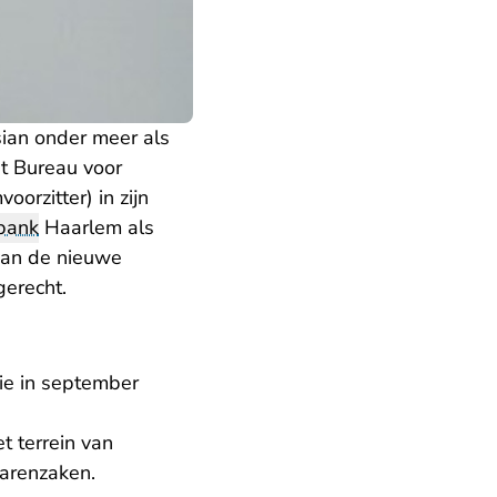
sian onder meer als
et Bureau voor
oorzitter) in zijn
bank
Haarlem als
an de nieuwe
gerecht.
ie in september
t terrein van
narenzaken.