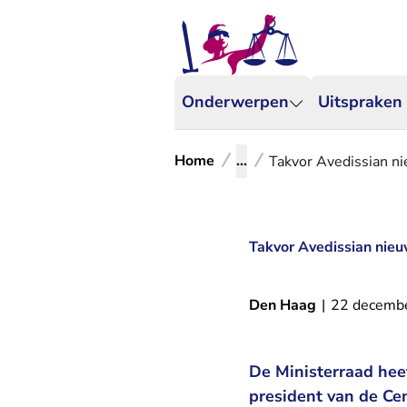
Onderwerpen
Uitspraken
Home
...
Takvor Avedissian n
Takvor Avedissian nieu
Den Haag
|
22 decemb
De Ministerraad hee
president van de Cen