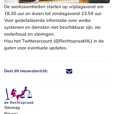
De werkzaamheden starten op vrijdagavond om
18.30 uur en duren tot zondagavond 23.59 uur.
Voor gedetailleerde informatie over welke
systemen en diensten niet beschikbaar zijn, zie:
onderhoud en storingen.
- U verlaat
Hou het Twitteraccount (
@RechtspraakNL
) in de
gaten voor eventuele updates.
Deel dit nieuwsbericht:
Deel dit nieuwsbericht via X - U 
Deel dit nieuwsbericht via Fa
Deel dit nieuwsbericht via
Deel dit nieuwsbericht
Sitemap
Privacy