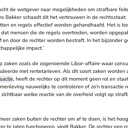
ocht de wetgever naar mogelijkheden om strafbare feite
s Bakker schaadt dit het vertrouwen in de rechtsstaat: ‘
tten en regels effectief worden gehandhaafd. Het is be
 dat mensen die de regels overtreden, worden opgepakt
en door de rechter worden bestraft. In het bijzonder g
happelijke impact.’
 op zaken zoals de zogenoemde Libor-affaire waar co
deerde met rentetarieven. Als dit soort zaken worden
sactie
, heeft de rechter op dit moment geen rol en sta
menleving nauwelijks te controleren of zo’n transactie r
 zichtbaar welke reactie van de overheid volgt op straf
meer zaken buiten de rechter om af te doen, is het hoog 
er te laten functioneren, vindt Bakker. De rechter een r