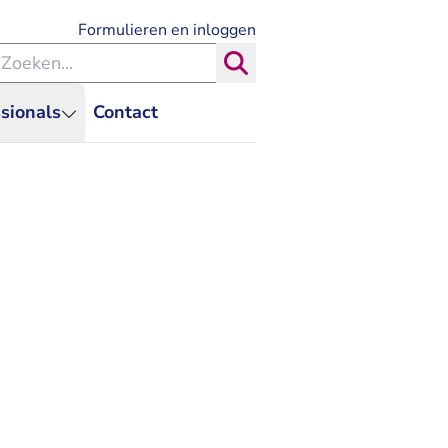
- U verlaat Rechtspraak.nl
Formulieren en inloggen
eken binnen de Rechtspraak
Zoeken
sionals
Contact