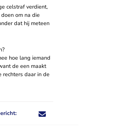
ge celstraf verdient,
n doen om na die
onder dat hij meteen
n?
 mee hoe lang iemand
r want de een maakt
e rechters daar in de
ericht:
Deel dit nieuwsbericht via X - U verlaat Rechtspraa
Deel dit nieuwsbericht via Facebook - U verlaat
Deel dit nieuwsbericht via e-mail
Deel dit nieuwsbericht via LinkedIn - U v