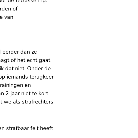
or de reclassering.’
rden of
de van
d eerder dan ze
aagt of het echt gaat
ik dat niet. Onder de
 op iemands terugkeer
trainingen en
 2 jaar niet te kort
t we als strafrechters
n strafbaar feit heeft