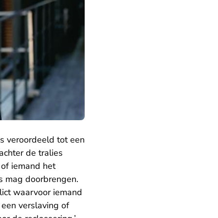
 is veroordeeld tot een
achter de tralies
 of iemand het
is mag doorbrengen.
elict waarvoor iemand
 een verslaving of