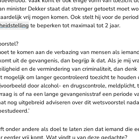
atieverbod. Vaak komt er ook enige vorm van toezicht do
an minister Dekker staat dat strenger getoetst moet wo
ardelijk vrij mogen komen. Ook stelt hij voor de perio
heidstelling
te beperken tot maximaal tot 2 jaar.
oorstel?
emoet te komen aan de verbazing van mensen als ieman
omt uit de gevangenis, dan begrijp ik dat. Als je mij vr
iligheid en de vermindering van criminaliteit, dan denk 
het mogelijk om langer gecontroleerd toezicht te houden
jvoorbeeld door alcohol- en drugscontrole, meldplicht, 
raag is of na een lange gevangenisstraf een periode van
at nog uitgebreid adviseren over dit wetsvoorstel nada
bestudeerd.’
t onder andere als doel te laten zien dat iemand die ee
r eerder vrij komt. Wat vindt u van deze gedachte?