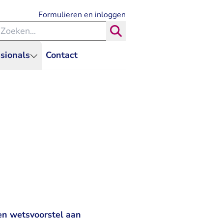
- U verlaat Rechtspraak.nl
Formulieren en inloggen
eken binnen de Rechtspraak
Zoeken
sionals
Contact
en wetsvoorstel aan