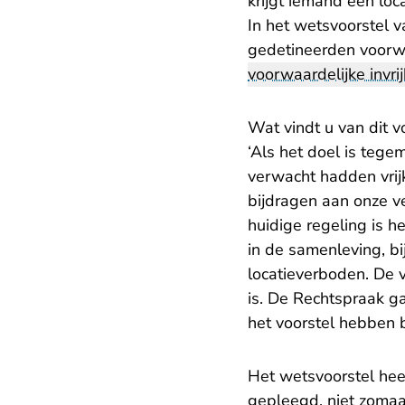
krijgt iemand een loc
In het wetsvoorstel v
gedetineerden voorwa
voorwaardelijke invrij
Wat vindt u van dit v
‘Als het doel is teg
verwacht hadden vrijk
bijdragen aan onze ve
huidige regeling is 
in de samenleving, bi
locatieverboden. De v
is. De Rechtspraak ga
het voorstel hebben 
Het wetsvoorstel heef
gepleegd, niet zomaa