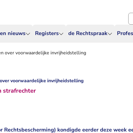
Zo
 en nieuws
Registers
de Rechtspraak
Profes
 over voorwaardelijke invrijheidstelling
ver voorwaardelijke invrijheidstelling
 strafrechter
8
or Rechtsbescherming) kondigde eerder deze week e