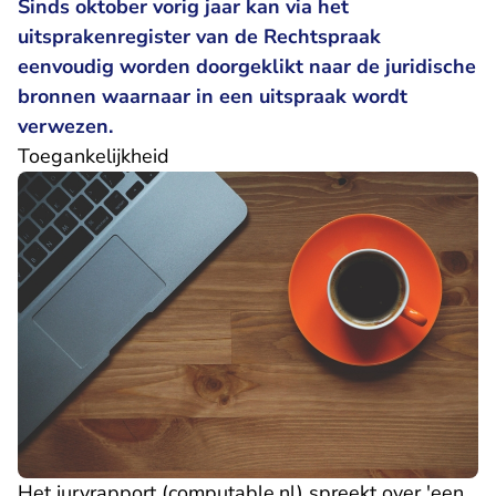
Sinds oktober vorig jaar kan via het
uitsprakenregister van de Rechtspraak
eenvoudig worden doorgeklikt naar de juridische
bronnen waarnaar in een uitspraak wordt
verwezen.
Toegankelijkheid
- U verlaat Rechtspra
Het
juryrapport (computable.nl)
spreekt over 'een