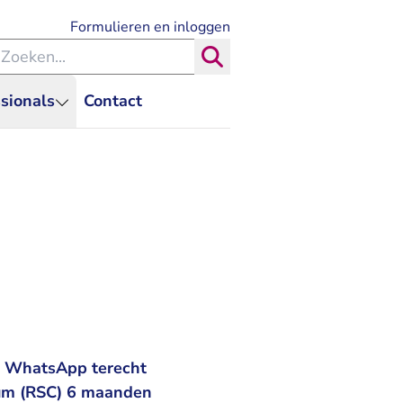
- U verlaat Rechtspraak.nl
Formulieren en inloggen
eken binnen de Rechtspraak
Zoeken
sionals
Contact
a WhatsApp terecht
trum (RSC) 6 maanden