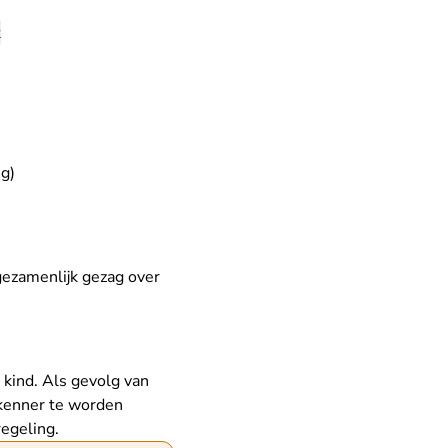
t
ng)
ezamenlijk gezag over
kind. Als gevolg van
rkenner te worden
egeling.