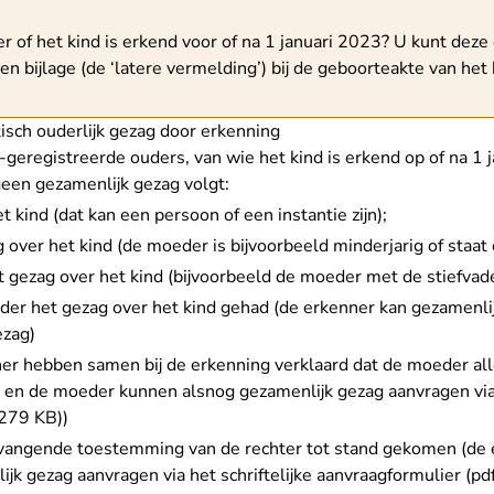
schuwing
r of het kind is erkend voor of na 1 januari 2023? U kunt dez
en bijlage (de ‘latere vermelding’) bij de geboorteakte van het 
sch ouderlijk gezag door erkenning
geregistreerde ouders, van wie het kind is erkend op of na 1 
geen gezamenlijk gezag volgt:
t kind (dat kan een persoon of een instantie zijn);
 over het kind (de moeder is bijvoorbeeld minderjarig of staa
t gezag over het kind (bijvoorbeeld de moeder met de stiefvad
rder het gezag over het kind gehad (de erkenner kan gezamenl
ezag
)
r hebben samen bij de erkenning verklaard dat de moeder all
r en de moeder kunnen alsnog gezamenlijk gezag aanvragen
vi
 279 KB)
)
vangende toestemming van de rechter
tot stand gekomen (de 
ijk gezag aanvragen
via het schriftelijke aanvraagformulier (p