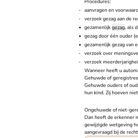
Procedures:
aanvragen en voorwaar
verzoek gezag aan de re
gezamenlijk
gezag
, als 
gezag door één ouder (
gezamenlijk gezag van 
verzoek over meningsver
verzoek meerderjarighei
Wanneer heeft u automa
Gehuwde of geregistre
Gehuwde ouders of oude
hun kind. Zij hoeven nie
Ongehuwde of niet-gereg
Dan heeft de erkenner 
gewijzigde wetgeving h
aangevraagd bij de rech