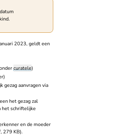
e datum
kind.
januari 2023, geldt een
t onder
curatele
)
er)
ijk gezag aanvragen
via
een het gezag zal
a het schriftelijke
erkenner en de moeder
df, 279 KB)
.