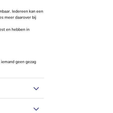
enbaar. Iedereen kan een
es meer daarover bij
eest en hebben in
or iemand geen gezag