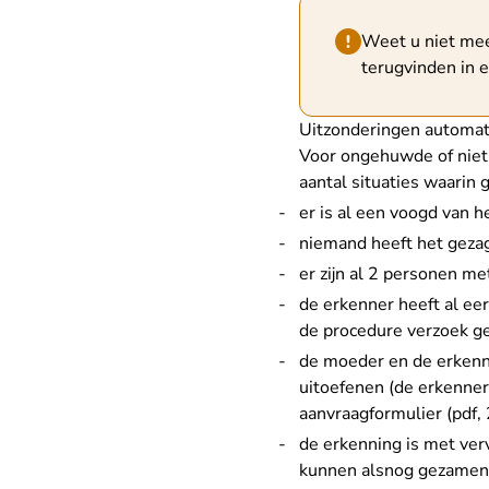
Hint van type waar
Weet u niet mee
terugvinden in e
Uitzonderingen automati
Voor ongehuwde of niet-
aantal situaties waarin 
er is al een voogd van he
niemand heeft het gezag
er zijn al 2 personen me
de erkenner heeft al ee
de procedure verzoek g
de moeder en de erkenne
uitoefenen (de erkenne
aanvraagformulier (pdf,
de erkenning is met
ver
kunnen alsnog gezamenl