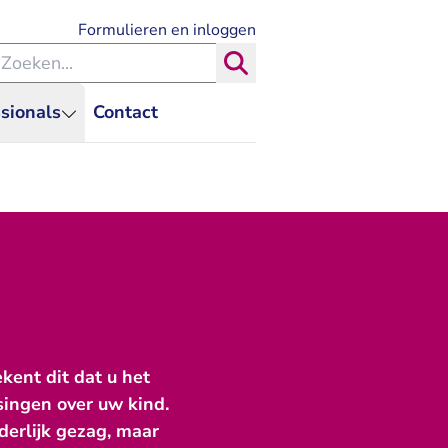
- U verlaat Rechtspraak.nl
Formulieren en inloggen
eken binnen de Rechtspraak
Zoeken
sionals
Contact
kent dit dat u het
singen over uw kind.
derlijk gezag, maar