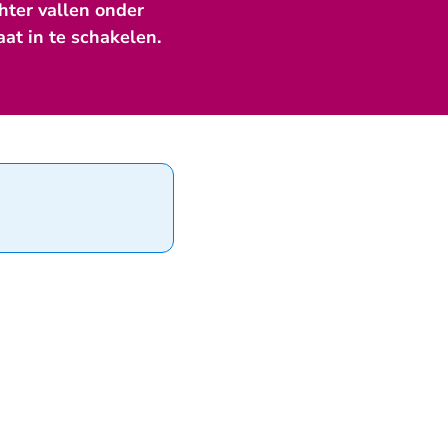
hter vallen onder
aat in te schakelen.