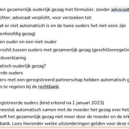
den
gezamenlijk ouderlijk gezag met formulier
, zonder
advocaa
chter
, advocaat verplicht, voor verzoeken tot:
dat er niet automatisch is en de twee ouders het niet eens zijn
eenhoofdig gezag)
een ouder en een niet-ouder
schil tussen ouders met gezamenlijk gezag (geschillenregeli
dsverklaring
tisch ouderlijk gezag?
erde ouders
rs met een geregistreerd partnerschap hebben automatisch g
ts te regelen bij de
rechtbank
.
istreerde ouders (kind erkend na 1 januari 2023)
meestal automatisch samen met de moeder het gezag over het 
oeft het gezamenlijk gezag niet meer door de moeder en de e
tbank. Lees hieronder
welke uitzonderingen gelden
voor deze r