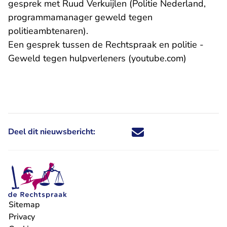
gesprek met Ruud Verkuijlen (Politie Nederland,
programmamanager geweld tegen
politieambtenaren).
Een gesprek tussen de Rechtspraak en politie -
- U verla
Geweld tegen hulpverleners (youtube.com)
Deel dit nieuwsbericht:
Deel dit nieuwsbericht via X - U 
Deel dit nieuwsbericht via Fa
Deel dit nieuwsbericht via
Deel dit nieuwsbericht
Sitemap
Privacy