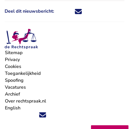
Deel dit nieuwsbericht:
Deel dit nieuwsbericht via X - U 
Deel dit nieuwsbericht via Fa
Deel dit nieuwsbericht via
Deel dit nieuwsbericht
Sitemap
Privacy
Cookies
Toegankelijkheid
Spoofing
Vacatures
- U verlaat Rechtspraak.nl
Archief
Over rechtspraak.nl
English
Volg ons op X (Twitter) - U verlaat Rechtspraak.nl
Volg ons op Facebook - U verlaat Rechtspraak.nl
Volg ons op Instagram - U verlaat Rechtspraak.nl
Volg ons op Youtube - U verlaat Rechtspraak.nl
Volg ons op LinkedIn - U verlaat Rechtspraak.n
'Blijf op de hoogte' nieuwsbrief - U verlaat