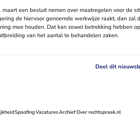
 maart een besluit nemen over maatregelen voor de situ
egering de hiervoor genoemde werkwijze raakt, dan zal
ning mee houden. Dat kan zowel betrekking hebben op 
itbreiding van het aantal te behandelen zaken.
Deel dit nieuwsb
jkheid
Spoofing
Vacatures
Archief
Over rechtspraak.nl
- U verlaat Rechtspraak.nl
 Rechtspraak.nl
t Rechtspraak.nl
rlaat Rechtspraak.nl
verlaat Rechtspraak.nl
 U verlaat Rechtspraak.nl
' nieuwsbrief - U verlaat Rechtspraak.nl