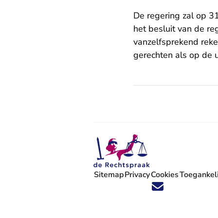
De regering zal op 31
het besluit van de r
vanzelfsprekend reke
gerechten als op de u
Sitemap
Privacy
Cookies
Toegankeli
Volg ons op X (Twitter) - U verlaat
Volg ons op Facebook - U verlaa
Volg ons op Instagram - U ve
Volg ons op Youtube - U 
Volg ons op LinkedIn -
'Blijf op de hoogte