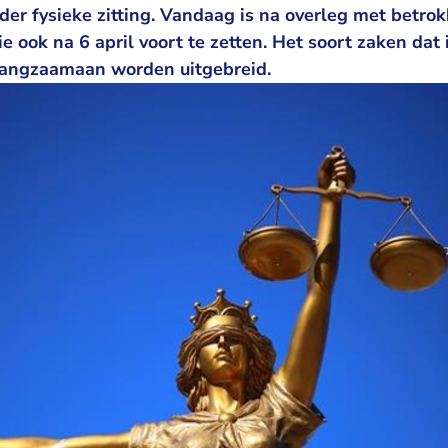
der fysieke zitting. Vandaag is na overleg met betrok
ie ook na 6 april voort te zetten. Het soort zaken dat
langzaamaan worden uitgebreid.