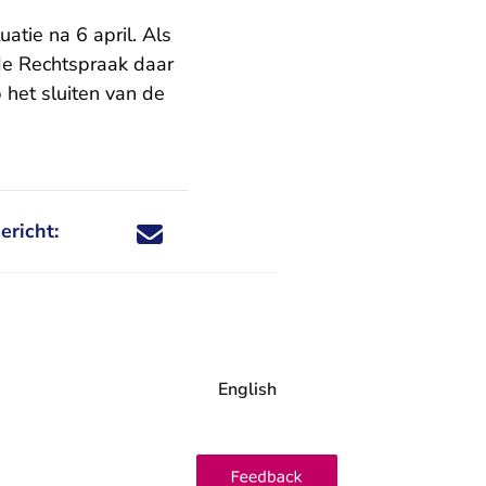
atie na 6 april. Als
 de Rechtspraak daar
het sluiten van de
ericht:
Deel dit nieuwsbericht via X - U verlaat Rechtspraa
Deel dit nieuwsbericht via Facebook - U verlaat
Deel dit nieuwsbericht via e-mail
Deel dit nieuwsbericht via LinkedIn - U v
English