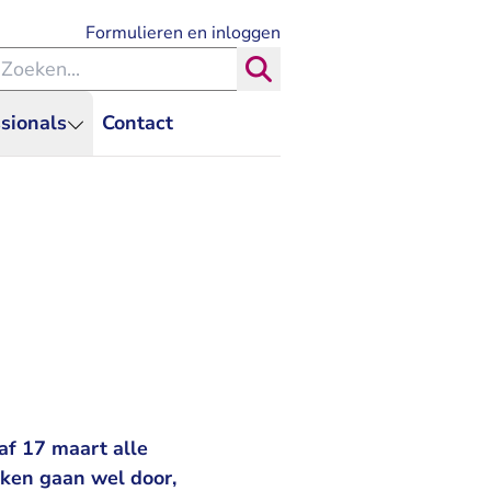
- U verlaat Rechtspraak.nl
Formulieren en inloggen
eken binnen de Rechtspraak
Zoeken
sionals
Contact
af 17 maart alle
aken gaan wel door,