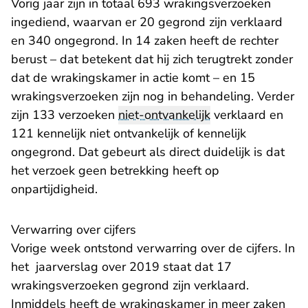
Vorig jaar zijn in totaal 693 wrakingsverzoeken
ingediend, waarvan er 20 gegrond zijn verklaard
en 340 ongegrond. In 14 zaken heeft de rechter
berust – dat betekent dat hij zich terugtrekt zonder
dat de wrakingskamer in actie komt – en 15
wrakingsverzoeken zijn nog in behandeling. Verder
zijn 133 verzoeken
niet-ontvankelijk
verklaard en
121 kennelijk niet ontvankelijk of kennelijk
ongegrond. Dat gebeurt als direct duidelijk is dat
het verzoek geen betrekking heeft op
onpartijdigheid.
Verwarring over cijfers
- U verlaat Rechtsp
Vorige week ontstond
verwarring
over de cijfers. In
het jaarverslag over 2019 staat dat 17
wrakingsverzoeken gegrond zijn verklaard.
Inmiddels heeft de wrakingskamer in meer zaken