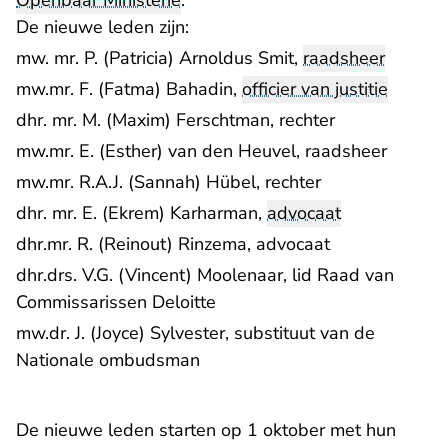
Openbaar Ministerie
.
De nieuwe leden zijn:
mw. mr. P. (Patricia) Arnoldus Smit,
raadsheer
mw.mr. F. (Fatma) Bahadin,
officier van justitie
dhr. mr. M. (Maxim) Ferschtman, rechter
mw.mr. E. (Esther) van den Heuvel, raadsheer
mw.mr. R.A.J. (Sannah) Hübel, rechter
dhr. mr. E. (Ekrem) Karharman,
advocaat
dhr.mr. R. (Reinout) Rinzema, advocaat
dhr.drs. V.G. (Vincent) Moolenaar, lid Raad van
Commissarissen Deloitte
mw.dr. J. (Joyce) Sylvester, substituut van de
Nationale ombudsman
De nieuwe leden starten op 1 oktober met hun