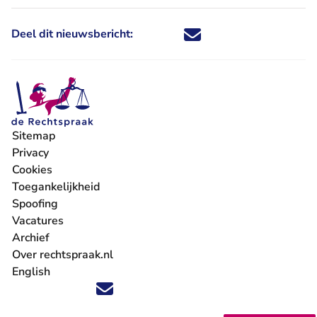
Deel dit nieuwsbericht:
Deel dit nieuwsbericht via X - U 
Deel dit nieuwsbericht via Fa
Deel dit nieuwsbericht via
Deel dit nieuwsbericht
Sitemap
Privacy
Cookies
Toegankelijkheid
Spoofing
Vacatures
- U verlaat Rechtspraak.nl
Archief
Over rechtspraak.nl
English
Volg ons op X (Twitter) - U verlaat Rechtspraak.nl
Volg ons op Facebook - U verlaat Rechtspraak.nl
Volg ons op Instagram - U verlaat Rechtspraak.nl
Volg ons op Youtube - U verlaat Rechtspraak.nl
Volg ons op LinkedIn - U verlaat Rechtspraak.n
'Blijf op de hoogte' nieuwsbrief - U verlaat