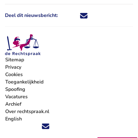
Deel dit nieuwsbericht:
Deel dit nieuwsbericht via X - U 
Deel dit nieuwsbericht via Fa
Deel dit nieuwsbericht via
Deel dit nieuwsbericht
Sitemap
Privacy
Cookies
Toegankelijkheid
Spoofing
Vacatures
- U verlaat Rechtspraak.nl
Archief
Over rechtspraak.nl
English
Volg ons op X (Twitter) - U verlaat Rechtspraak.nl
Volg ons op Facebook - U verlaat Rechtspraak.nl
Volg ons op Instagram - U verlaat Rechtspraak.nl
Volg ons op Youtube - U verlaat Rechtspraak.nl
Volg ons op LinkedIn - U verlaat Rechtspraak.n
'Blijf op de hoogte' nieuwsbrief - U verlaat