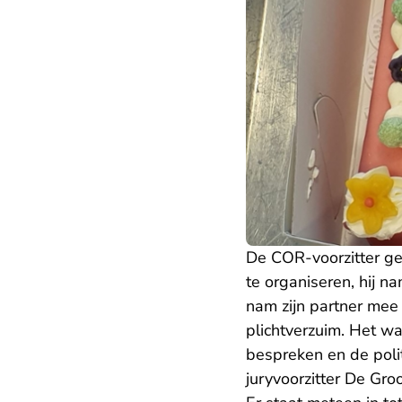
De COR-voorzitter g
te organiseren, hij n
nam zijn partner mee
plichtverzuim. Het w
bespreken en de politi
juryvoorzitter De Gro