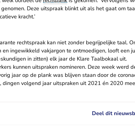
ot welk oordeel de
rechtbank
is gekomen. ‘Vervolgens wo
 genomen. Deze uitspraak blinkt uit als het gaat om taa
atieve kracht.’
arante rechtspraak kan niet zonder begrijpelijke taal. 
n en ingewikkeld vakjargon te ontmoedigen, looft een j
skundigen in zitten) elk jaar de Klare Taalbokaal uit.
ers kunnen uitspraken nomineren. Deze week werd d
vorig jaar op de plank was blijven staan door de corona
n, dingen volgend jaar uitspraken uit 2021 én 2020 mee
Deel dit nieuwsb