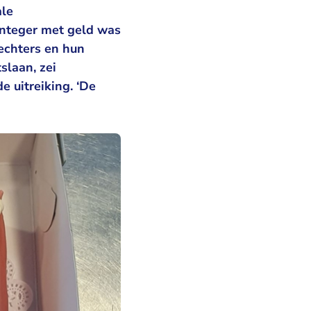
ale
 integer met geld was
echters en hun
slaan, zei
e uitreiking. ‘De