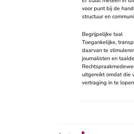
Er staat meteen in t
voor punt bij de hand
structuur en communic
Begrijpelijke taal
Toegankelijke, transp
daarvan te stimulere
journalisten en taalde
Rechtspraakmedewerk
uitgereikt omdat die 
vertraging in te lope