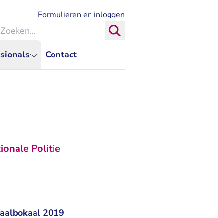
- U verlaat Rechtspraak.nl
Formulieren en inloggen
eken binnen de Rechtspraak
Zoeken
sionals
Contact
ionale Politie
Taalbokaal 2019