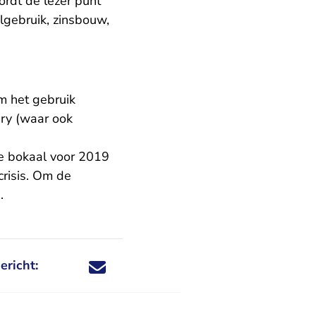
rdt de lezer punt
lgebruik, zinsbouw,
Om het gebruik
ury (waar ook
e bokaal voor 2019
crisis. Om de
.
ericht:
Deel dit nieuwsbericht via X - U verlaat Rechtspraa
Deel dit nieuwsbericht via Facebook - U verlaat
Deel dit nieuwsbericht via e-mail
Deel dit nieuwsbericht via LinkedIn - U v