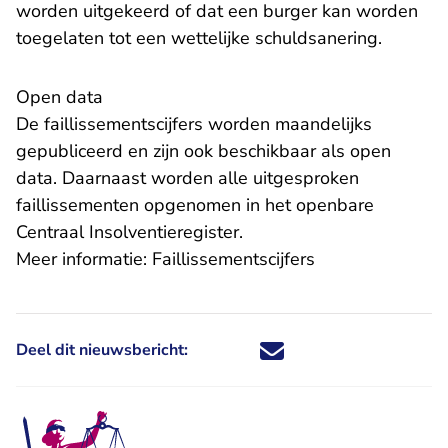
worden uitgekeerd of dat een burger kan worden
toegelaten tot een wettelijke schuldsanering.
Open data
De faillissementscijfers worden maandelijks
gepubliceerd en zijn ook beschikbaar als open
data. Daarnaast worden alle uitgesproken
faillissementen opgenomen in het openbare
- U verlaat Rechtspraak.n
Centraal Insolventieregister
.
Meer informatie:
Faillissementscijfers
Deel dit nieuwsbericht:
Deel dit nieuwsbericht via X - U 
Deel dit nieuwsbericht via Fa
Deel dit nieuwsbericht via
Deel dit nieuwsbericht