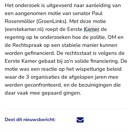
Het onderzoek is uitgevoerd naar aanleiding van
een aangenomen motie van senator Paul
Rosenmöller (GroenLinks). Met
deze motie
- U verlaat Rechtspraak.nl
(eerstekamer.nl)
roept de Eerste
Kamer
de
regering op te onderzoeken hoe de politie, OM en
de Rechtspraak op een stabiele manier kunnen
worden gefinancierd. De rechtsstaat is volgens de
Eerste Kamer gebaat bij zo’n solide financiering. De
motie was een reactie op het wispelturige beleid
waar de 3 organisaties de afgelopen jaren mee
werden geconfronteerd, en de bezuinigingen die
daar vaak mee gepaard gingen.
Deel dit nieuwsbericht:
Deel dit nieuwsbericht via X - U 
Deel dit nieuwsbericht via Fa
Deel dit nieuwsbericht via
Deel dit nieuwsbericht