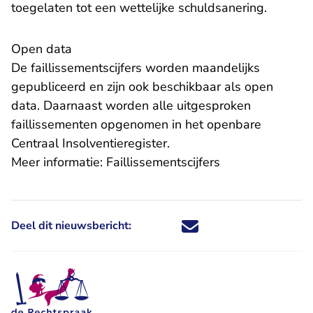
toegelaten tot een wettelijke schuldsanering.
Open data
De faillissementscijfers worden maandelijks
gepubliceerd en zijn ook beschikbaar als open
data. Daarnaast worden alle uitgesproken
faillissementen opgenomen in het openbare
- U verlaat Rechtspraak.n
Centraal Insolventieregister
.
Meer informatie:
Faillissementscijfers
Deel dit nieuwsbericht:
Deel dit nieuwsbericht via X - U 
Deel dit nieuwsbericht via Fa
Deel dit nieuwsbericht via
Deel dit nieuwsbericht