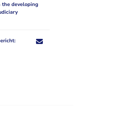
n the developing
udiciary
ericht:
Deel dit nieuwsbericht via X - U verlaat Rechtspraa
Deel dit nieuwsbericht via Facebook - U verlaat
Deel dit nieuwsbericht via e-mail
Deel dit nieuwsbericht via LinkedIn - U v