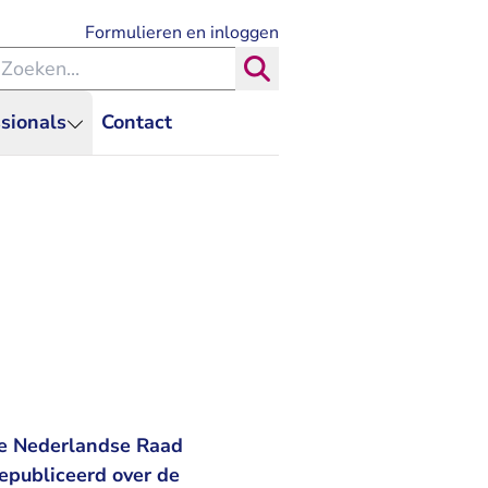
- U verlaat Rechtspraak.nl
Formulieren en inloggen
eken binnen de Rechtspraak
Zoeken
sionals
Contact
de Nederlandse Raad
epubliceerd over de