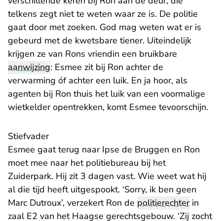
verschillende keren bij Ron aan de deur, die
telkens zegt niet te weten waar ze is. De politie
gaat door met zoeken. God mag weten wat er is
gebeurd met de kwetsbare tiener. Uiteindelijk
krijgen ze van Rons vriendin een bruikbare
aanwijzing
: Esmee zit bij Ron achter de
verwarming óf achter een luik. En ja hoor, als
agenten bij Ron thuis het luik van een voormalige
wietkelder opentrekken, komt Esmee tevoorschijn.
Stiefvader
Esmee gaat terug naar Ipse de Bruggen en Ron
moet mee naar het politiebureau bij het
Zuiderpark. Hij zit 3 dagen vast. Wie weet wat hij
al die tijd heeft uitgespookt. ‘Sorry, ik ben geen
Marc Dutroux’, verzekert Ron de
politierechter
in
zaal E2 van het Haagse gerechtsgebouw. ‘Zij zocht