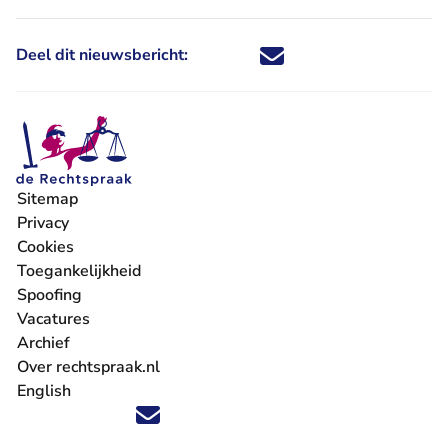
Deel dit nieuwsbericht:
Deel dit nieuwsbericht via X - U 
Deel dit nieuwsbericht via Fa
Deel dit nieuwsbericht via
Deel dit nieuwsbericht
Sitemap
Privacy
Cookies
Toegankelijkheid
Spoofing
Vacatures
- U verlaat Rechtspraak.nl
Archief
Over rechtspraak.nl
English
Volg ons op X (Twitter) - U verlaat Rechtspraak.nl
Volg ons op Facebook - U verlaat Rechtspraak.nl
Volg ons op Instagram - U verlaat Rechtspraak.nl
Volg ons op Youtube - U verlaat Rechtspraak.nl
Volg ons op LinkedIn - U verlaat Rechtspraak.n
'Blijf op de hoogte' nieuwsbrief - U verlaat