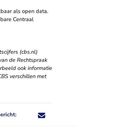
kbaar als open data.
nbare
Centraal
scijfers (cbs.nl)
 van de Rechtspraak
rbeeld ook informatie
 CBS verschillen met
ericht:
Deel dit nieuwsbericht via X - U verlaat Rechtspraa
Deel dit nieuwsbericht via Facebook - U verlaat
Deel dit nieuwsbericht via e-mail
Deel dit nieuwsbericht via LinkedIn - U v