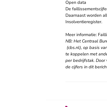
Open data
De faillissementscijf
Daarnaast worden al
- U
Insolventieregister
.
Meer informatie:
Fail
NB:
Het Centraal Bur
- U verlaat Rechtspra
(cbs.nl), op basis v
te koppelen met ande
per bedrijfstak. Door
de cijfers in dit berich