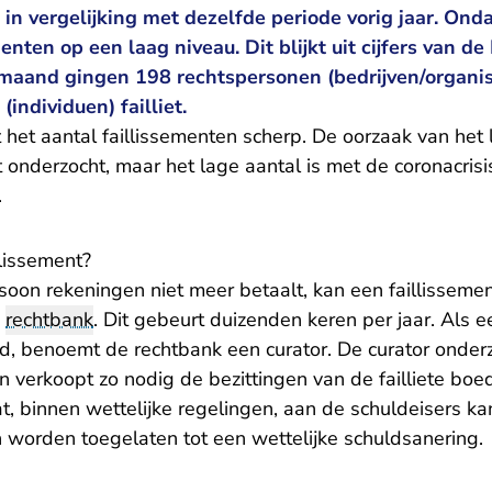
in vergelijking met dezelfde periode vorig jaar. Ondan
enten op een laag niveau. Dit blijkt uit cijfers van d
 maand gingen 198 rechtspersonen (bedrijven/organis
(individuen) failliet.
het aantal faillissementen scherp. De oorzaak van het 
et onderzocht, maar het lage aantal is met de coronacrisi
.
llissement?
rsoon rekeningen niet meer betaalt, kan een faillissem
e
rechtbank
. Dit gebeurt duizenden keren per jaar. Als e
ard, benoemt de rechtbank een curator. De curator onder
en verkoopt zo nodig de bezittingen van de failliete boed
t, binnen wettelijke regelingen, aan de schuldeisers k
n worden toegelaten tot een wettelijke schuldsanering.