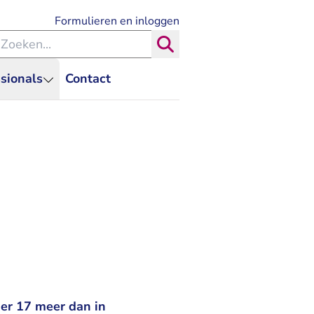
- U verlaat Rechtspraak.nl
Formulieren en inloggen
eken binnen de Rechtspraak
Zoeken
sionals
Contact
 er 17 meer dan in