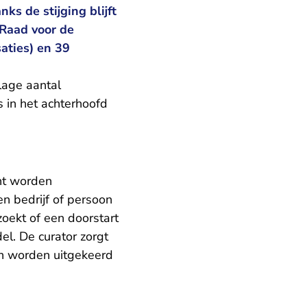
ks de stijging blijft
e Raad voor de
aties) en 39
lage aantal
s in het achterhoofd
ent worden
en bedrijf of persoon
zoekt of een doorstart
el. De curator zorgt
an worden uitgekeerd