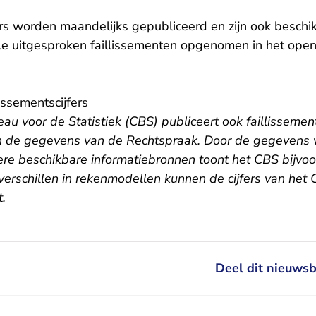
ers worden maandelijks gepubliceerd en zijn ook beschi
le uitgesproken faillissementen opgenomen in het ope
 verlaat Rechtspraak.nl
lissementscijfers
eau voor de Statistiek (CBS) publiceert ook
faillissement
ak.nl
an de gegevens van de Rechtspraak. Door de gegevens
re beschikbare informatiebronnen toont het CBS bijvoo
 verschillen in rekenmodellen kunnen de cijfers van het
t.
Deel dit nieuwsb