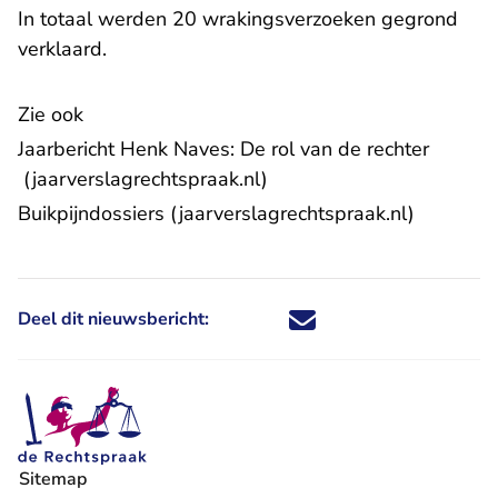
In totaal werden 20 wrakingsverzoeken gegrond
verklaard.
Zie ook
Jaarbericht Henk Naves: De rol van de rechter
- U verlaat Rechtspraak.nl
(jaarverslagrechtspraak.nl)
- U verlaat Rechtspraak.nl
Buikpijndossiers
(jaarverslagrechtspraak.nl)
Deel dit nieuwsbericht:
Deel dit nieuwsbericht via X - U 
Deel dit nieuwsbericht via Fa
Deel dit nieuwsbericht via
Deel dit nieuwsbericht
Sitemap