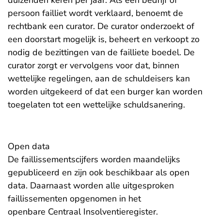
duizenden keren per jaar. Als een bedrijf of
persoon failliet wordt verklaard, benoemt de
rechtbank een curator. De curator onderzoekt of
een doorstart mogelijk is, beheert en verkoopt zo
nodig de bezittingen van de failliete boedel. De
curator zorgt er vervolgens voor dat, binnen
wettelijke regelingen, aan de schuldeisers kan
worden uitgekeerd of dat een burger kan worden
toegelaten tot een wettelijke schuldsanering.
Open data
De faillissementscijfers worden maandelijks
gepubliceerd en zijn ook beschikbaar als open
data. Daarnaast worden alle uitgesproken
faillissementen opgenomen in het
- U verlaat Rec
openbare
Centraal Insolventieregister
.