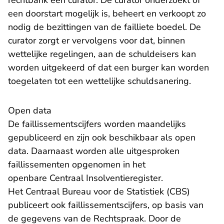
rechtbank een curator. De curator onderzoekt of
een doorstart mogelijk is, beheert en verkoopt zo
nodig de bezittingen van de failliete boedel. De
curator zorgt er vervolgens voor dat, binnen
wettelijke regelingen, aan de schuldeisers kan
worden uitgekeerd of dat een burger kan worden
toegelaten tot een wettelijke schuldsanering.
Open data
De faillissementscijfers worden maandelijks
gepubliceerd en zijn ook beschikbaar als open
data. Daarnaast worden alle uitgesproken
faillissementen opgenomen in het
- U verlaat Rec
openbare
Centraal Insolventieregister
.
Het Centraal Bureau voor de Statistiek (CBS)
publiceert ook faillissementscijfers, op basis van
de gegevens van de Rechtspraak. Door de