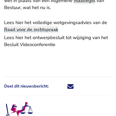
wet in plaats van een Algemene
Maatregel
van
Bestuur, wat het nu is.
Lees hier het
volledige wetgevingsadvies
van de
Raad voor de rechtspraak
- U verlaat
Lees hier het
ontwerpbesluit tot wijziging
van het
Besluit Videoconferentie
Deel dit nieuwsbericht:
Deel dit nieuwsbericht via X - U 
Deel dit nieuwsbericht via Fa
Deel dit nieuwsbericht via
Deel dit nieuwsbericht