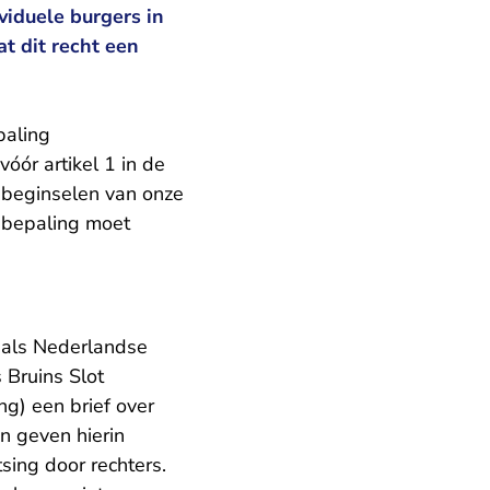
viduele burgers in
t dit recht een
paling
óór artikel 1 in de
nbeginselen van onze
 bepaling moet
 als Nederlandse
Bruins Slot
ing)
een brief over
 geven hierin
sing door rechters.