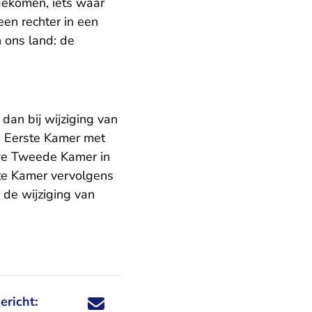
 gekomen, iets waar
een rechter in een
 ons land: de
dan bij wijziging van
n Eerste Kamer met
we Tweede Kamer in
te Kamer vervolgens
 de wijziging van
ericht:
Deel dit nieuwsbericht via X - U verlaat Rechtspraa
Deel dit nieuwsbericht via Facebook - U verlaat
Deel dit nieuwsbericht via e-mail
Deel dit nieuwsbericht via LinkedIn - U v