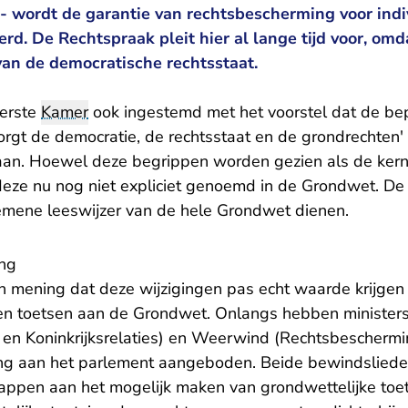
 - wordt de garantie van rechtsbescherming voor indi
d. De Rechtspraak pleit hier al lange tijd voor, omda
s van de democratische rechtsstaat.
Eerste
Kamer
ook ingestemd met het voorstel dat de be
gt de democratie, de rechtsstaat en de grondrechten' v
aan. Hoewel deze begrippen worden gezien als de ker
deze nu nog niet expliciet genoemd in de Grondwet. De
emene leeswijzer van de hele Grondwet dienen.
ing
n mening dat deze wijzigingen pas echt waarde krijgen
n toetsen aan de Grondwet. Onlangs hebben ministers 
en Koninkrijksrelaties) en Weerwind (Rechtsbescherm
ng
aan het parlement aangeboden. Beide bewindslieden
tappen aan het mogelijk maken van grondwettelijke toet