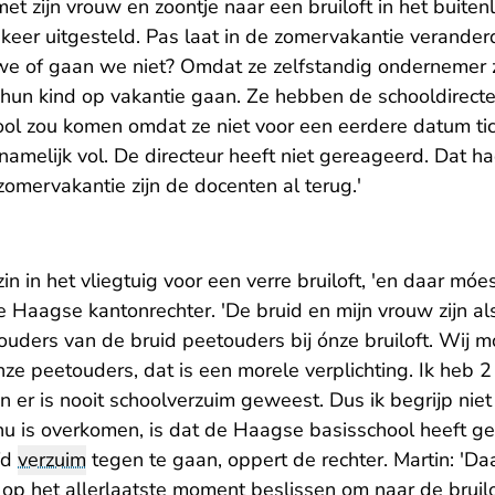
 met zijn vrouw en zoontje naar een bruiloft in het buiten
keer uitgesteld. Pas laat in de zomervakantie verande
we of gaan we niet? Omdat ze zelfstandig ondernemer z
hun kind op vakantie gaan. Ze hebben de schooldirecte
ool zou komen omdat ze niet voor een eerdere datum ti
namelijk vol. De directeur heeft niet gereageerd. Dat h
omervakantie zijn de docenten al terug.'
n in het vliegtuig voor een verre bruiloft, 'en daar móest
e Haagse kantonrechter. 'De bruid en mijn vrouw zijn a
uders van de bruid peetouders bij ónze bruiloft. Wij m
nze peetouders, dat is een morele verplichting. Ik heb 
en er is nooit schoolverzuim geweest. Dus ik begrijp nie
u is overkomen, is dat de Haagse basisschool heeft g
fd
verzuim
tegen te gaan, oppert de rechter. Martin: 'Daa
p het allerlaatste moment beslissen om naar de bruilof