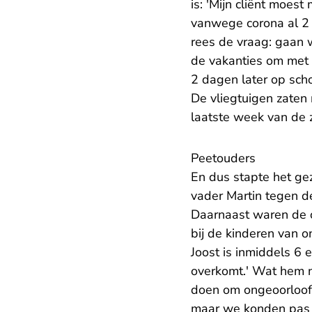
is: 'Mijn cliënt moest
vanwege corona al 2 
rees de vraag: gaan 
de vakanties om met 
2 dagen later op sch
De vliegtuigen zaten 
laatste week van de z
Peetouders
En dus stapte het gezi
vader Martin tegen d
Daarnaast waren de o
bij de kinderen van o
Joost is inmiddels 6 
overkomt.' Wat hem n
doen om ongeoorloo
maar we konden pas o