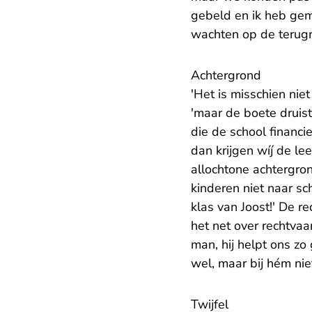
gebeld en ik heb gem
wachten op de terugre
Achtergrond
'Het is misschien nie
'maar de boete druist
die de school financi
dan krijgen wíj de l
allochtone achtergro
kinderen niet naar sc
klas van Joost!' De r
het net over rechtvaa
man, hij helpt ons zo
wel, maar bij hém ni
Twijfel