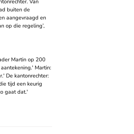
ntonrechter. Van
ad buiten de
den aangevraagd en
 op die regeling’,
vader Martin op 200
n aantekening.' Martin:
r.' De kantonrechter:
ie tijd een keurig
zo gaat dat.'