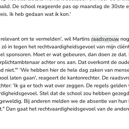
aild. De school reageerde pas op maandag de 30ste e
is. Ik heb gedaan wat ik kon.'
t relevant om te vermelden', wil Martins
raadsvrouw
nog
 zó in tegen het rechtvaardigheidsgevoel van mijn cliënt.
eel sponsoren. Moet er wat gebeuren, dan doen ze dat. M
eerplichtambtenaar achter ons aan. Dat overkomt de oud
nd niet."' 'We hebben hier de hele dag zaken van men
hool laten gaan', reageert de kantonrechter. De raadsvr
echter: 'Ik ga er toch wat over zeggen. De regels gelden
rdigheidsgevoel. Stel dat de school zou hebben gezegd: 
 geweldig. Bij anderen melden we de absentie van hun k
et." Dan gaat het rechtvaardigheidsgevoel van de ander