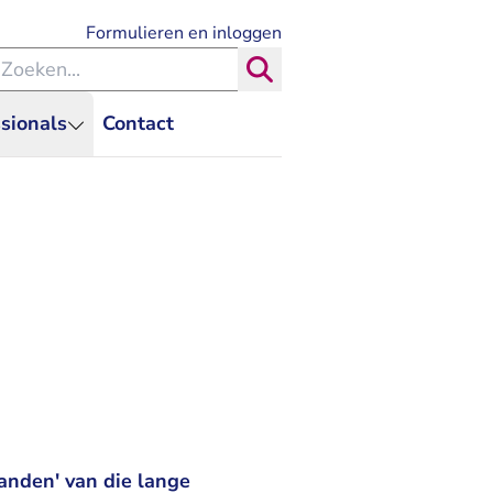
- U verlaat Rechtspraak.nl
Formulieren en inloggen
eken binnen de Rechtspraak
Zoeken
sionals
Contact
anden' van die lange