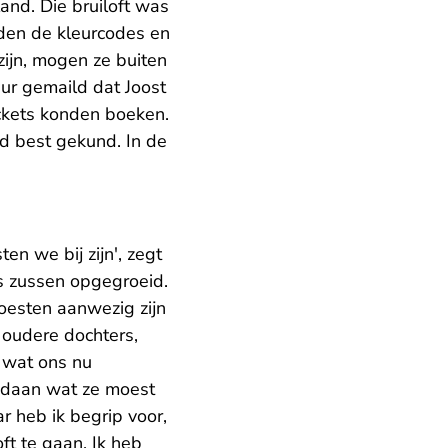
land. Die bruiloft was
rden de kleurcodes en
ijn, mogen ze buiten
ur gemaild dat Joost
ckets konden boeken.
ad best gekund. In de
en we bij zijn', zegt
ls zussen opgegroeid.
oesten aanwezig zijn
2 oudere dochters,
t wat ons nu
edaan wat ze moest
r heb ik begrip voor,
t te gaan. Ik heb