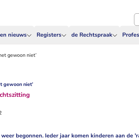
Zo
 en nieuws
Registers
de Rechtspraak
Profes
p het gewoon niet’
et gewoon niet’
chtszitting
2
 weer begonnen. Ieder jaar komen kinderen aan de 'r