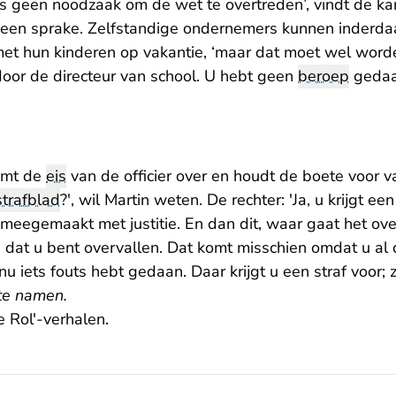
as geen noodzaak om de wet te overtreden’, vindt de ka
een sprake. Zelfstandige ondernemers kunnen inderda
met hun kinderen op vakantie, ‘maar dat moet wel wor
or de directeur van school. U hebt geen
beroep
gedaan
emt de
eis
van de officier over en houdt de boete voor 
strafblad
?', wil Martin weten. De rechter: 'Ja, u krijgt ee
s meegemaakt met justitie. En dan dit, waar gaat het ove
en dat u bent overvallen. Dat komt misschien omdat u al d
nu iets fouts hebt gedaan. Daar krijgt u een straf voor; 
hte namen.
e Rol'-verhalen
.