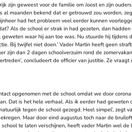
jk zijn geweest voor de familie om Joost en zijn ouders 
s al maanden bekend dat er getrouwd zou worden, zeg
Mijnheer had het probleem veel eerder kunnen voorlegg
 dat? Als de school er strak in had gezeten, dan hadde
 geweten waar hij aan toe was. Nu stuurde hij tijdens 
tie. Bij twijfel niet doen.’ Vader Martin heeft geen strafb
ger zijn dan 2 dagen schoolverzuim rond de zomervakant
ertreden’, concludeert de officier van justitie. Ze vraa
contact opgenomen met de school omdat we door corona 
an. Dat is het hele verhaal. Als ik eerder had geweten
natuurlijk tegen de school gezegd. Heel simpel’, zegt va
ekregen. Maar door eind augustus toch naar de bruiloft
 school te laten verschijnen, heeft vader Martin wel de 