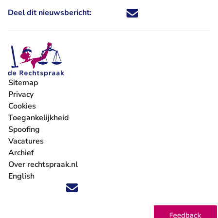
Deel dit nieuwsbericht:
Deel dit nieuwsbericht via X - U 
Deel dit nieuwsbericht via Fa
Deel dit nieuwsbericht via
Deel dit nieuwsbericht
Sitemap
Privacy
Cookies
Toegankelijkheid
Spoofing
Vacatures
- U verlaat Rechtspraak.nl
Archief
Over rechtspraak.nl
English
Volg ons op X (Twitter) - U verlaat Rechtspraak.nl
Volg ons op Facebook - U verlaat Rechtspraak.nl
Volg ons op Instagram - U verlaat Rechtspraak.nl
Volg ons op Youtube - U verlaat Rechtspraak.nl
Volg ons op LinkedIn - U verlaat Rechtspraak.n
'Blijf op de hoogte' nieuwsbrief - U verlaat