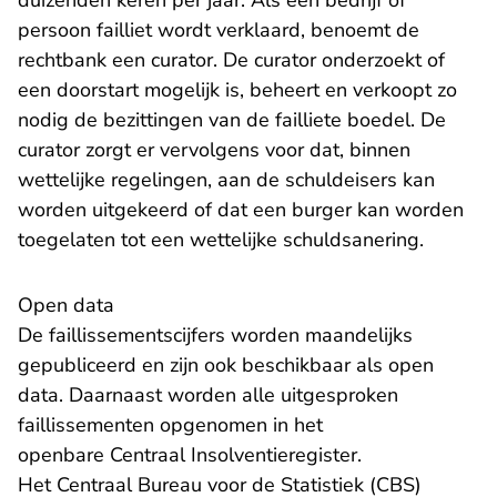
duizenden keren per jaar. Als een bedrijf of
persoon failliet wordt verklaard, benoemt de
rechtbank een curator. De curator onderzoekt of
een doorstart mogelijk is, beheert en verkoopt zo
nodig de bezittingen van de failliete boedel. De
curator zorgt er vervolgens voor dat, binnen
wettelijke regelingen, aan de schuldeisers kan
worden uitgekeerd of dat een burger kan worden
toegelaten tot een wettelijke schuldsanering.
Open data
De faillissementscijfers worden maandelijks
gepubliceerd en zijn ook beschikbaar als open
data. Daarnaast worden alle uitgesproken
faillissementen opgenomen in het
- U verlaat Rec
openbare
Centraal Insolventieregister
.
Het Centraal Bureau voor de Statistiek (CBS)