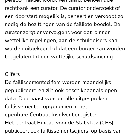
persoon failliet wordt verklaard, benoemt de
rechtbank een curator. De curator onderzoekt of
een doorstart mogelijk is, beheert en verkoopt zo
nodig de bezittingen van de failliete boedel. De
curator zorgt er vervolgens voor dat, binnen
wettelijke regelingen, aan de schuldeisers kan
worden uitgekeerd of dat een burger kan worden
toegelaten tot een wettelijke schuldsanering.
Cijfers
De faillissementscijfers worden maandelijks
gepubliceerd en zijn ook beschikbaar als open
data. Daarnaast worden alle uitgesproken
faillissementen opgenomen in het
- U verlaat Rec
openbare
Centraal Insolventieregister
.
Het Centraal Bureau voor de Statistiek (CBS)
publiceert ook faillissementscijfers, op basis van