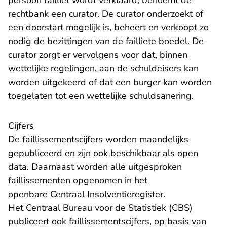
persoon failliet wordt verklaard, benoemt de
rechtbank een curator. De curator onderzoekt of
een doorstart mogelijk is, beheert en verkoopt zo
nodig de bezittingen van de failliete boedel. De
curator zorgt er vervolgens voor dat, binnen
wettelijke regelingen, aan de schuldeisers kan
worden uitgekeerd of dat een burger kan worden
toegelaten tot een wettelijke schuldsanering.
Cijfers
De faillissementscijfers worden maandelijks
gepubliceerd en zijn ook beschikbaar als open
data. Daarnaast worden alle uitgesproken
faillissementen opgenomen in het
- U verlaat Rec
openbare
Centraal Insolventieregister
.
Het Centraal Bureau voor de Statistiek (CBS)
publiceert ook faillissementscijfers, op basis van