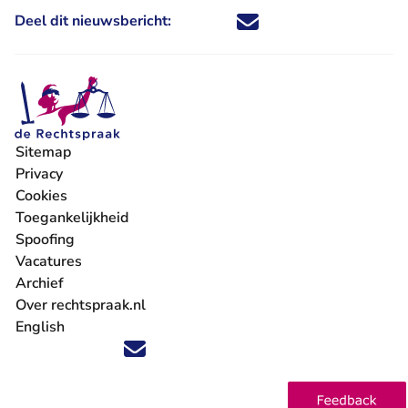
Deel dit nieuwsbericht:
Deel dit nieuwsbericht via X - U 
Deel dit nieuwsbericht via Fa
Deel dit nieuwsbericht via
Deel dit nieuwsbericht
Sitemap
Privacy
Cookies
Toegankelijkheid
Spoofing
Vacatures
- U verlaat Rechtspraak.nl
Archief
Over rechtspraak.nl
English
Volg ons op X (Twitter) - U verlaat Rechtspraak.nl
Volg ons op Facebook - U verlaat Rechtspraak.nl
Volg ons op Instagram - U verlaat Rechtspraak.nl
Volg ons op Youtube - U verlaat Rechtspraak.nl
Volg ons op LinkedIn - U verlaat Rechtspraak.n
'Blijf op de hoogte' nieuwsbrief - U verlaat