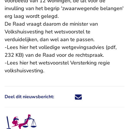
voorbeeld van 12 woningen, de lat voor de
invulling van het begrip 'zwaarwegende belangen'
erg laag wordt gelegd.
De Raad vraagt daarom de minister van
Volkshuisvesting het wetsvoorstel te
verduidelijken, dan wel aan te passen.
-Lees
hier het volledige wetgevingsadvies (pdf,
232 KB)
van de Raad voor de rechtspraak.
- U verlaat Rechtspraak.n
-Lees
hier het wetsvoorstel
Versterking regie
volkshuisvesting.
Deel dit nieuwsbericht:
Deel dit nieuwsbericht via X - U 
Deel dit nieuwsbericht via Fa
Deel dit nieuwsbericht via
Deel dit nieuwsbericht