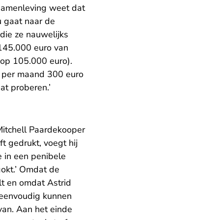
 samenleving weet dat
u gaat naar de
die ze nauwelijks
 145.000 euro van
 op 105.000 euro).
 nu per maand 300 euro
at proberen.’
itchell Paardekooper
 gedrukt, voegt hij
e in een penibele
rgokt.’ Omdat de
lt en omdat Astrid
oodeenvoudig kunnen
van. Aan het einde