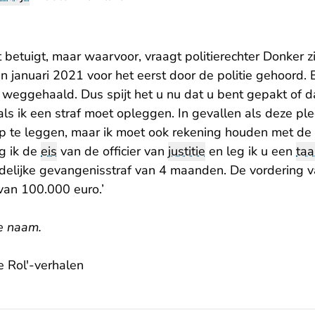
t betuigt, maar waarvoor, vraagt politierechter Donker zic
nt in januari 2021 voor het eerst door de politie gehoord
weggehaald. Dus spijt het u nu dat u bent gepakt of d
e als ik een straf moet opleggen. In gevallen als deze p
p te leggen, maar ik moet ook rekening houden met de
g ik de
eis
van de officier van
justitie
en leg ik u een
taa
elijke gevangenisstraf van 4 maanden. De vordering van
van 100.000 euro.’
te naam.
e Rol'-verhalen