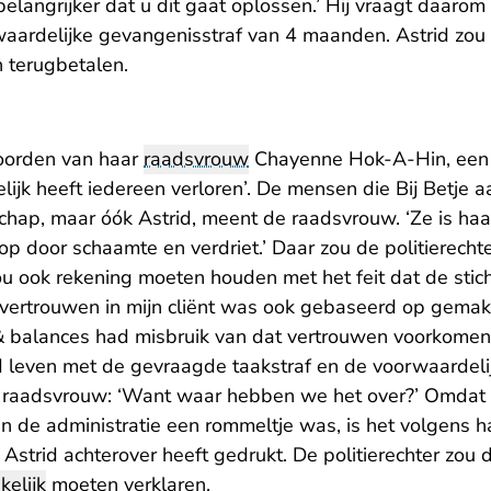
t belangrijker dat u dit gaat oplossen.’ Hij vraagt daaro
aardelijke gevangenisstraf van 4 maanden. Astrid zou 
 terugbetalen.
woorden van haar
raadsvrouw
Chayenne Hok-A-Hin, een ‘
elijk heeft iedereen verloren’. De mensen die Bij Betje 
hap, maar óók Astrid, meent de raadsvrouw. ‘Ze is haar
 op door schaamte en verdriet.’ Daar zou de politierech
u ook rekening moeten houden met het feit dat de stich
e vertrouwen in mijn cliënt was ook gebaseerd op gema
& balances had misbruik van dat vertrouwen voorkomen
leven met de gevraagde taakstraf en de voorwaardelijk
 raadsvrouw: ‘Want waar hebben we het over?’ Omdat bi
n de administratie een rommeltje was, is het volgens 
Astrid achterover heeft gedrukt. De politierechter zou
kelijk
moeten verklaren.