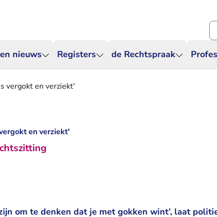
Zo
 en nieuws
Registers
de Rechtspraak
Profes
es vergokt en verziekt'
 vergokt en verziekt'
chtszitting
zijn om te denken dat je met gokken wint’, laat poli