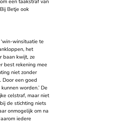
m om een taakstraf van
Bij Betje ook
win-winsituatie te
aankloppen, het
 baan kwijt, ze
ter best rekening mee
ting niet zonder
k. Door een goed
 kunnen worden.’ De
e celstraf, maar niet
j de stichting niets
haar onmogelijk om na
 daarom iedere