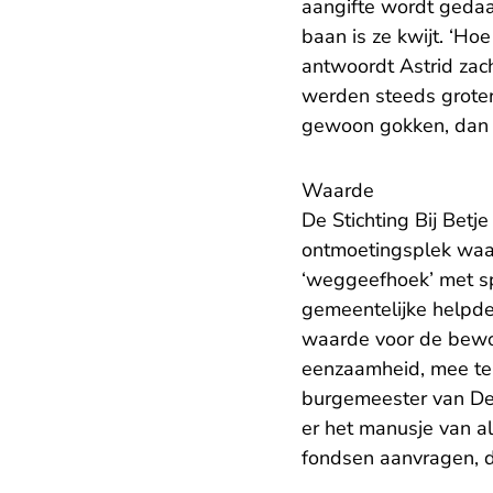
aangifte wordt gedaa
baan is ze kwijt. ‘Ho
antwoordt Astrid zach
werden steeds groter
gewoon gokken, dan v
Waarde
De Stichting Bij Betj
ontmoetingsplek waar 
‘weggeefhoek’ met sp
gemeentelijke helpde
waarde voor de bewon
eenzaamheid, mee te do
burgemeester van Den
er het manusje van al
fondsen aanvragen, de 