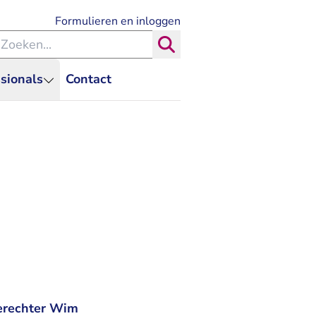
- U verlaat Rechtspraak.nl
Formulieren en inloggen
eken binnen de Rechtspraak
Zoeken
sionals
Contact
tierechter Wim