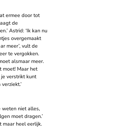
at ermee door tot
raagt de
n.’ Astrid: ‘Ik kan nu
entjes overgemaakt
ar meer’, vult de
eer te vergokken.
 moet alsmaar meer.
t moet! Maar het
e verstrikt kunt
verziekt.’
 weten niet alles,
lgen moet dragen.’
 maar heel eerlijk.