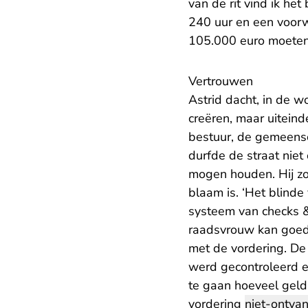
van de rit vind ik he
240 uur en een voorw
105.000 euro moeten
Vertrouwen
Astrid dacht, in de 
creëren, maar uiteind
bestuur, de gemeensc
durfde de straat niet
mogen houden. Hij zo
blaam is. ‘Het blind
systeem van checks 
raadsvrouw kan goed 
met de vordering. De
werd gecontroleerd e
te gaan hoeveel geld 
vordering
niet-ontvan