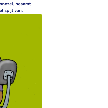
onnozel, beaamt
l spijt van.