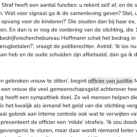
raf heeft een aantal functies: u rekent zelf af, en de
n. Wat voor signaal ga ik de samenleving geven? Stel, 
 opvang voor de kinderen?’ Die zouden dan bij haar ex, 
en. En dan is er nog de vordering van de stichting, die
 (bedrijfsrecherchebureau Hoffmann schat het bedrag in
terugbetalen?’, vraagt de politierechter. Astrid: ‘Ik los
aan heb en de oude schulden zijn afbetaald, dan ga ik d
een gebroken vrouw te zitten’, begint
officier van justitie
M
k een vrouw die veel gemeenschapsgeld achterover heeft
ing heeft een sympathiek doel. Ze wil mensen helpen di
 is het kwalijk als iemand het geld van die stichting ve
taal gebrek aan interne controle ook wat te verwijten va
 presenteert de officier een ‘milde’ strafeis. ‘Ik zou d
gevangenis te sturen, maar daar wordt niemand beter 