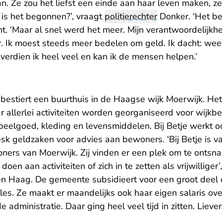
n. Ze zou het liefst een einde aan haar leven maken, z
e is het begonnen?’, vraagt
politierechter
Donker. ‘Het beg
t. ‘Maar al snel werd het meer. Mijn verantwoordelijkhe
. Ik moest steeds meer bedelen om geld. Ik dacht: weet
erdien ik heel veel en kan ik de mensen helpen.’
e bestiert een buurthuis in de Haagse wijk Moerwijk. Het
allerlei activiteiten worden georganiseerd voor wijkbe
eelgoed, kleding en levensmiddelen. Bij Betje werkt 
sk geldzaken voor advies aan bewoners. ‘Bij Betje is v
ers van Moerwijk. Zij vinden er een plek om te ontsn
en aan activiteiten of zich in te zetten als vrijwilliger’,
 Haag. De gemeente subsidieert voor een groot deel de 
les. Ze maakt er maandelijks ook haar eigen salaris over
administratie. Daar ging heel veel tijd in zitten. Liever