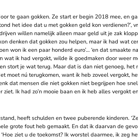
door te gaan gokken. Ze start er begin 2018 mee, en ga
tond het idee dat u met gokken geld kon verdienen?’, v
drijven willen namelijk alleen maar geld uit je zak kloppe
k kon denken dat gokken zou helpen, maar ik had wat c
toen won ik een paar honderd euro’… ‘en dat smaakte na
‘En wat ik had vergokt, wilde ik goedmaken door weer m
n stort je wat terug. Maar dat is dan niet genoeg, het
Het moet nú terugkomen, want ik heb zoveel vergokt, he
enk dat mensen die niet gokken niet begrijpen hoe snel j
 ziet. Ik had zo’n mooie baan en ik heb alles vergokt en 
ijstand, heeft schulden en twee puberende kinderen. ‘Ze
hele grote fout heb gemaakt. En dat ik daarvan de gevo
: ‘Hoe ziet u de toekomst? Ik worstel daarmee, ik zeg het