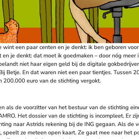
 wint een paar centen en je denkt: ik ben geboren voor
est en je denkt: dat moet ik goedmaken – door nóg meer in
belandt niet haar eigen geld bij de digitale gokbedrijve
ij Betje. En dat waren niet een paar tientjes. Tussen 
 200.000 euro van de stichting vergokt.
len als de voorzitter van het bestuur van de stichting e
O. Het dossier van de stichting is incompleet. Er zijn
ting naar Astrids rekening bij de ING gegaan. Als de vo
, speelt ze meteen open kaart. Ze gaat mee naar het po