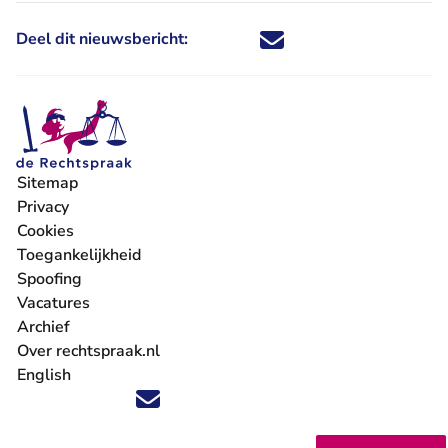
Deel dit nieuwsbericht:
Deel dit nieuwsbericht via X - U 
Deel dit nieuwsbericht via Fa
Deel dit nieuwsbericht via
Deel dit nieuwsbericht
Sitemap
Privacy
Cookies
Toegankelijkheid
Spoofing
Vacatures
- U verlaat Rechtspraak.nl
Archief
Over rechtspraak.nl
English
Volg ons op X (Twitter) - U verlaat Rechtspraak.nl
Volg ons op Facebook - U verlaat Rechtspraak.nl
Volg ons op Instagram - U verlaat Rechtspraak.nl
Volg ons op Youtube - U verlaat Rechtspraak.nl
Volg ons op LinkedIn - U verlaat Rechtspraak.n
'Blijf op de hoogte' nieuwsbrief - U verlaat