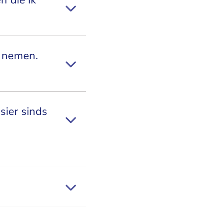
n die ik
g nemen.
sier sinds