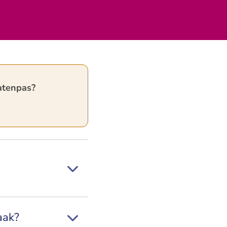
atenpas?
aak?