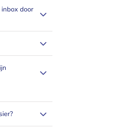
 inbox door
ijn
sier?