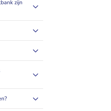
tbank zijn
s
en?