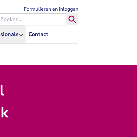
- U verlaat Rechtspraak.nl
Formulieren en inloggen
eken binnen de Rechtspraak
Zoeken
sionals
Contact
l
ak