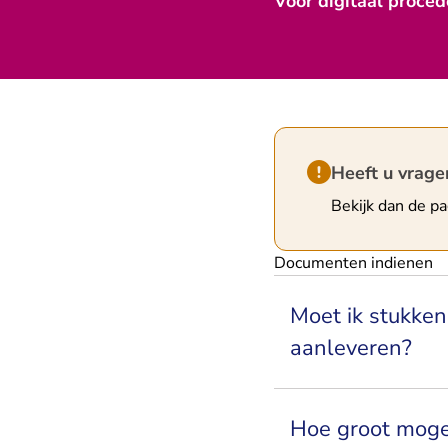
Voor digitaal proced
Hint van type waar
Heeft u vrage
Bekijk dan de p
Documenten indienen
Moet ik stukken
aanleveren?
Hoe groot mogen