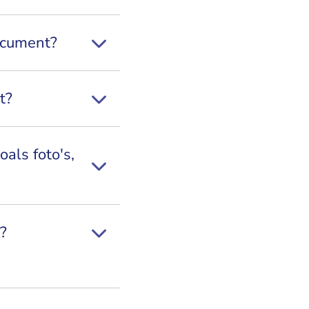
cument? ​
t?
als foto's,
d?