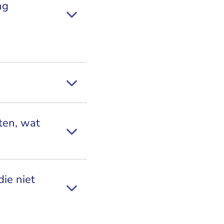
ng
ten, wat
ie niet