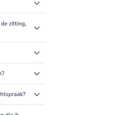
de zitting,
n?
chtspraak?